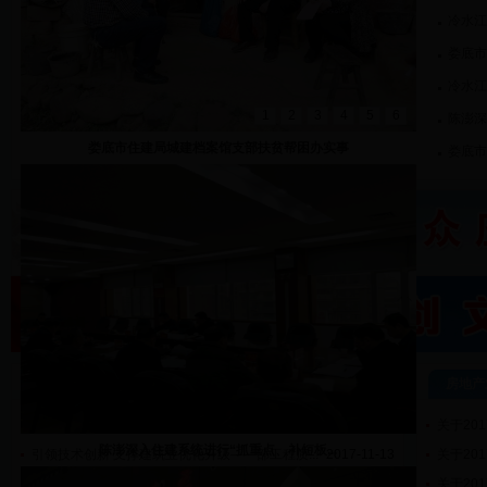
冷水江
娄底市
冷水江
1
2
3
4
5
6
陈澎深
娄底市住建局城建档案馆支部扶贫帮困办实事
娄底市
政策法规
房地产
湖南省住房和城乡建设厅关于印发《湖南省建筑...
2017-11-21
关于20
陈澎深入住建系统进行“抓重点、补短板...
引领技术创新 支撑建筑业优化升级——部工程质...
2017-11-13
关于20
住房城乡建设部办公厅 银监会办公厅关于深化公...
2017-06-14
关于20