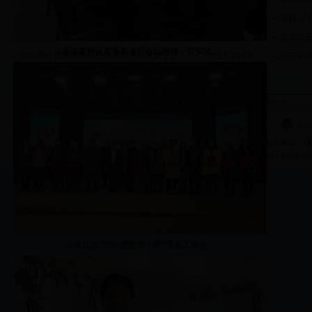
娄底市2017年10月水质信息
2017-10-20
城投·
涟源市住建局国庆中秋不休假 督查“危改”不间断
2017-10-03
娄底经开区
市住建局认真落实省厅会议精神，切实抓...
梁毅带队督查脱贫攻坚大农村危房改造工作
2017-10-02
静安锦
友情链接：
湘公
版权所有：主办单位：娄底
联系电话：0738-8313453 hn
冷水江市启动“我想有个家”安居工程公...