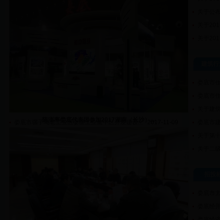
住房城乡建设部办公厅 银监会办公厅关于深化公...
2017-06-14
关于公布
湖南省住房和城乡建设厅关于公布2016年度工程...
2017-05-16
关于20
住房城乡建设部关于印发建筑业发展“十三五”...
2017-05-05
关于20
设计节能
建筑行
城投·文庭商住小区方案设计招标公告（第二次）
2017-12-22
娄底市住
关于推进房屋建筑和市政基础设施工程施工图审...
2017-11-25
娄底市住
城投·文庭商住小区方案设计招标公告
2017-11-16
关于建筑
陈澎率娄底代表团参加2017湖南（长沙）...
娄底市骡子坳老工业区娄星工业集中区开发建设...
2017-11-09
娄底市
娄底市骡子坳老工业区娄星工业集中区开发建设...
2017-11-07
关于第十
娄底市骡子坳老工业区娄星工业集中区开发建设...
2017-10-17
关于二级
城市建设
招投
娄底市多措并举，保障天然气供应
2017-12-27
娄底市太
关于娄底市燃气企业经营许可证延续审查意见的公
2017-12-04
K0...
娄底经开区
示
冷水江市2017年农村危房改造工作顺利通过验收
2017-11-30
娄底经济