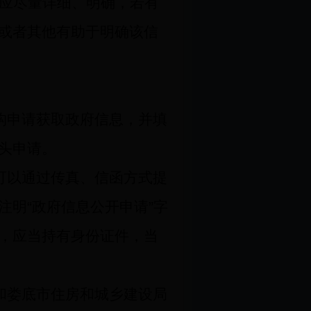
应尽量详细、明确，若有
或者其他有助于明确该信
构申请获取政府信息，并填
头申请。
可以通过传真、信函方式提
注明
“
政府信息公开申请
”
字
，应当持有身份证件，当
和娄底市住房和城乡建设局