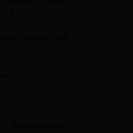
室（具体地址：娄底市娄
办）查阅。
开和在当面受理点公开两
.com/
纸、便民资料等辅助性的