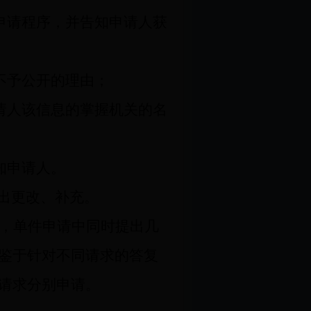
申请程序，并告知申请人获
不予公开的理由；
请人该信息的掌握机关的名
知申请人。
出更改、补充。
，单件申请中同时提出几
鉴于针对不同请求的答复
请求分别申请。